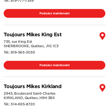
Tél.:
819-777-7359
Postulez maintenant
Toujours Mikes King Est
735, rue King Est
SHERBROOKE
,
Québec
,
J1G 1C3
Tél.:
819-565-3030
Postulez maintenant
Toujours Mikes Kirkland
2945, Boulevard Saint-Charles
KIRKLAND
,
Québec
,
H9H 3B5
Tél.:
514-695-8720