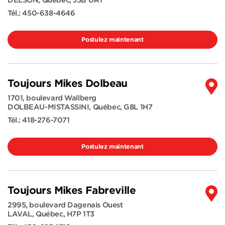
DELSON
,
Québec
,
J5B 0A1
Tél.:
450-638-4646
Postulez maintenant
Toujours Mikes Dolbeau
1701, boulevard Wallberg
DOLBEAU-MISTASSINI
,
Québec
,
G8L 1H7
Tél.:
418-276-7071
Postulez maintenant
Toujours Mikes Fabreville
2995, boulevard Dagenais Ouest
LAVAL
,
Québec
,
H7P 1T3