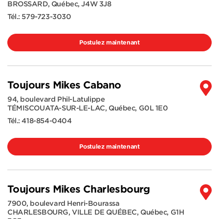
BROSSARD
,
Québec
,
J4W 3J8
Tél.:
579-723-3030
Postulez maintenant
Toujours Mikes Cabano
94, boulevard Phil-Latulippe
TÉMISCOUATA-SUR-LE-LAC
,
Québec
,
G0L 1E0
Tél.:
418-854-0404
Postulez maintenant
Toujours Mikes Charlesbourg
7900, boulevard Henri-Bourassa
CHARLESBOURG, VILLE DE QUÉBEC
,
Québec
,
G1H