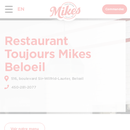
EN
Commandez
Restaurant
Toujours Mikes
Beloeil
516, boulevard Sir-Wilfrid-Laurier, Belœil
450-281-2077
Voir notre menu