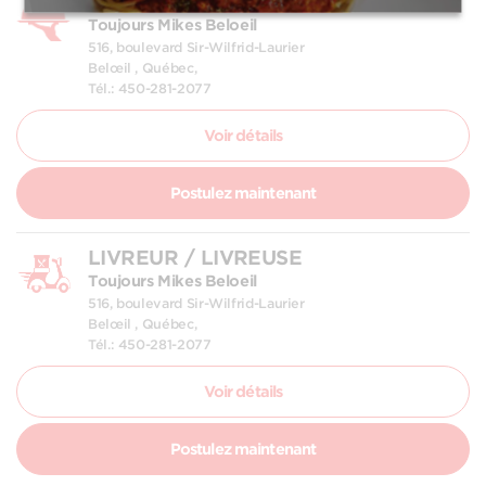
SERVEUR / SERVEUSE
Toujours Mikes Beloeil
516, boulevard Sir-Wilfrid-Laurier
Belœil , Québec,
Tél.: 450-281-2077
Voir détails
Postulez maintenant
LIVREUR / LIVREUSE
Toujours Mikes Beloeil
516, boulevard Sir-Wilfrid-Laurier
Belœil , Québec,
Tél.: 450-281-2077
Voir détails
Postulez maintenant