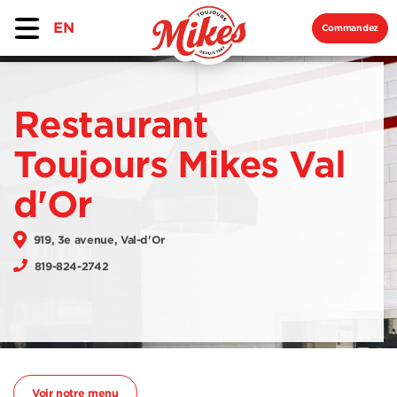
EN
Commandez
Restaurant
Toujours Mikes Val
d'Or
919, 3e avenue, Val-d'Or
819-824-2742
Voir notre menu