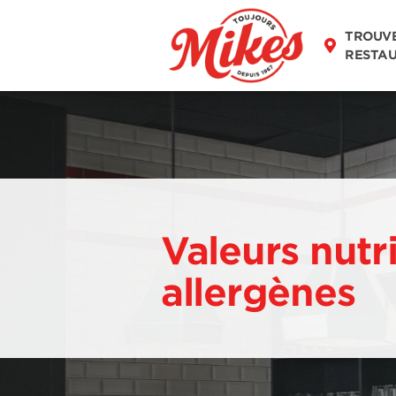
TROUV
RESTA
Valeurs nutri
allergènes