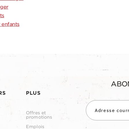
nger
ts
 enfants
ABO
RS
PLUS
Offres et
promotions
Emplois