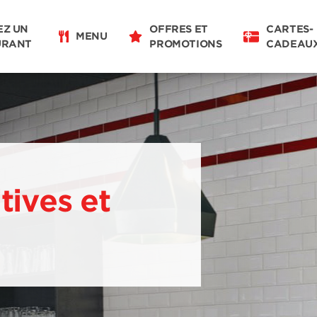
EZ UN
OFFRES ET
CARTES-
MENU
URANT
PROMOTIONS
CADEAU
tives et