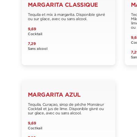
MARGARITA CLASSIQUE
M
Tequila et mix à margarita. Disponible givré
Teq
ou sur glace, avec ou sans alcool.
Mik
lim
ou 
9,69
Cocktail
9,6
Coc
7,29
Sans alcool
7,2
San
MARGARITA AZUL
Tequila, Curaçao, sirop de pêche Monsieur
Cocktail et jus de lime. Disponible givré ou
sur glace, avec ou sans alcool.
9,69
Coctkail