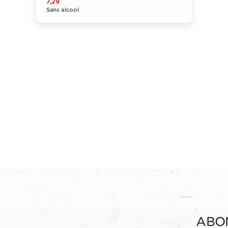
7,29
Sans alcool
ABO