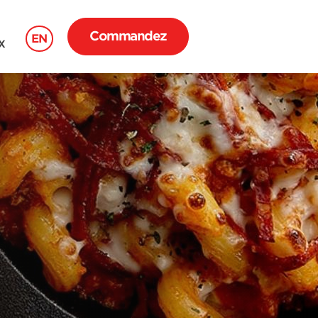
Commandez
EN
X