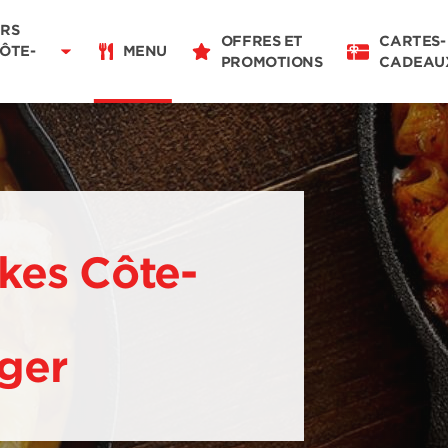
Livraison
11:00 - 22:00
RS
OFFRES ET
CARTES-
Pour emporter
CÔTE-
MENU
PROMOTIONS
CADEAU
11:00 - 22:00
Détails du restaurant
Changer de restaurant
kes Côte-
nger