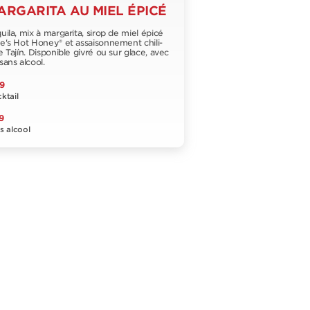
ARGARITA AU MIEL ÉPICÉ
uila, mix à margarita, sirop de miel épicé
e's Hot Honey® et assaisonnement chili-
e Tajín. Disponible givré ou sur glace, avec
sans alcool.
9
ktail
9
s alcool