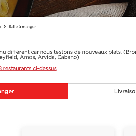
u
Salle à manger
nu différent car nous testons de nouveaux plats. (Br
leyfield, Amos, Arvida, Cabano)
8 restaurants ci-dessus
anger
Livrais