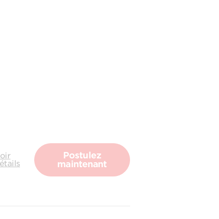
Postulez
oir
étails
maintenant