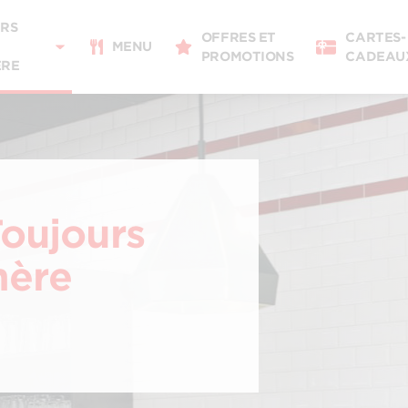
RS
OFFRES ET
CARTES-
MENU
PROMOTIONS
CADEAU
ÈRE
Détails du restaurant
Changer de restaurant
Toujours
mère