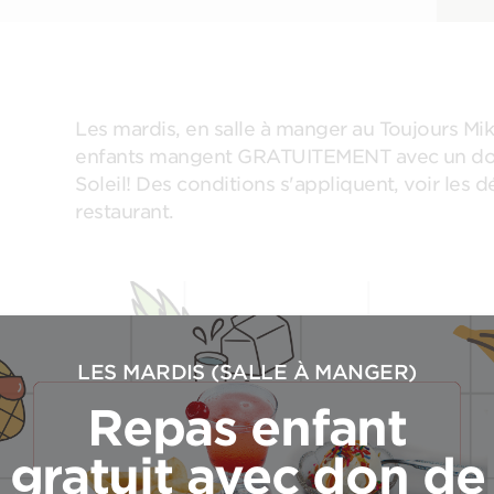
Les mardis, en salle à manger au Toujours Mi
enfants mangent GRATUITEMENT avec un don
Soleil! Des conditions s'appliquent, voir les d
restaurant.
LES MARDIS (SALLE À MANGER)
Repas enfant
gratuit avec don de