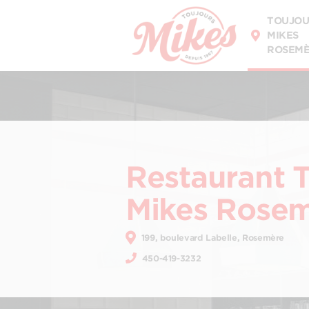
DÉCOUVREZ
NOTRE MENU
TOUJOU
MIKES
ROSEM
Restaurant 
Mikes Rose
199, boulevard Labelle, Rosemère
450-419-3232