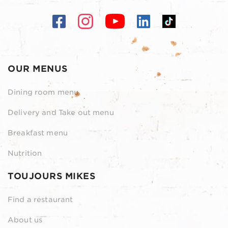
OUR MENUS
Dining room menu
Delivery and Take out menu
Breakfast menu
Nutrition
TOUJOURS MIKES
Find a restaurant
About us