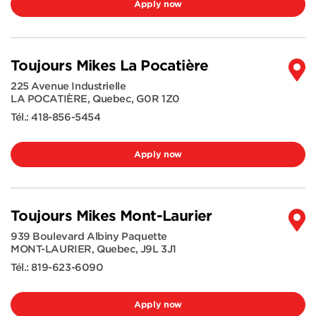
Apply now
Toujours Mikes La Pocatière
225 Avenue Industrielle
LA POCATIÈRE
,
Quebec
,
G0R 1Z0
Tél.:
418-856-5454
Apply now
Toujours Mikes Mont-Laurier
939 Boulevard Albiny Paquette
MONT-LAURIER
,
Quebec
,
J9L 3J1
Tél.:
819-623-6090
Apply now