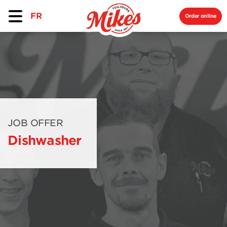
FR
Order online
JOB OFFER
Dishwasher