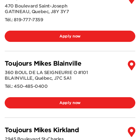
470 Boulevard Saint-Joseph
GATINEAU
,
Quebec
,
J8Y 3Y7
Tél.:
819-777-7359
Apply now
Toujours Mikes Blainville
360 BOUL DE LA SEIGNEURIE O #101
BLAINVILLE
,
Québec
,
J7C 5A1
Tél.:
450-485-0400
Apply now
Toujours Mikes Kirkland
2945 Boulevard St-Charles