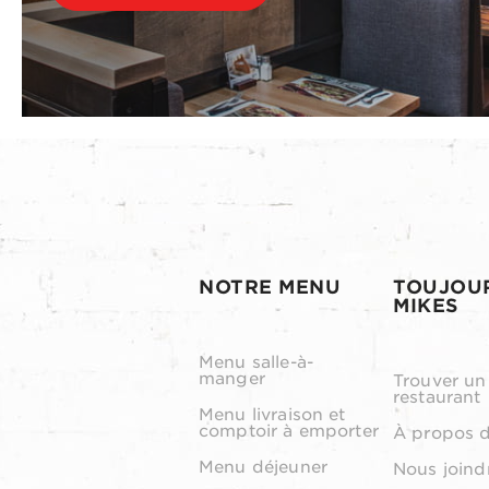
NOTRE MENU
TOUJOU
MIKES
Menu salle-à-
manger
Trouver un
restaurant
Menu livraison et
comptoir à emporter
À propos 
Menu déjeuner
Nous joind