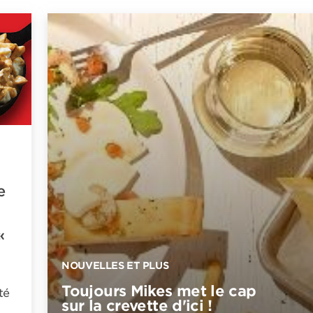
e
«
NOUVELLES ET PLUS
Toujours Mikes met le cap
té
sur la crevette d'ici !