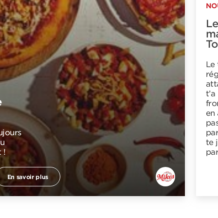
NO
Le
ma
To
Le 
rég
att
t’a
e
fro
en 
pas
ujours
par
au
te 
 !
par
En savoir plus