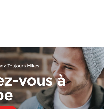
ez Toujours Mikes
ez-vous à
pe