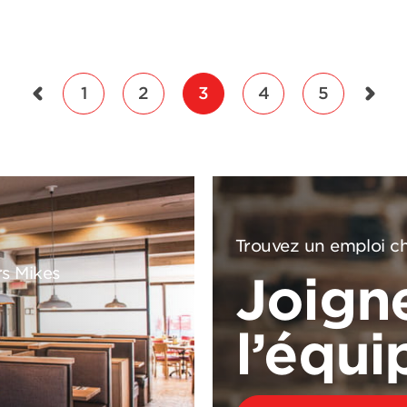
1
2
3
4
5
Trouvez un emploi ch
rs Mikes
Joign
l’équi