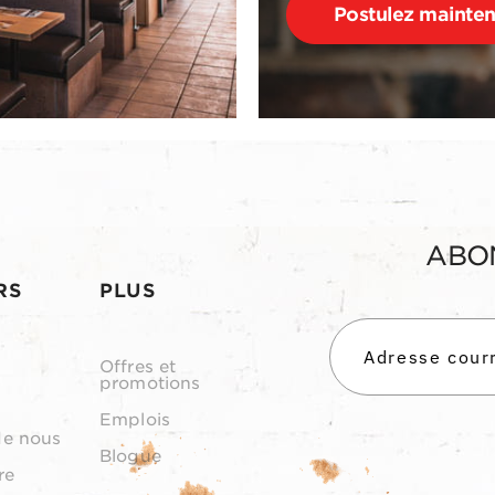
Postulez mainte
ABO
RS
PLUS
Offres et
promotions
Emplois
de nous
Blogue
re