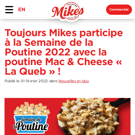
EN
Commandez
Toujours Mikes participe
à la Semaine de la
Poutine 2022 avec la
poutine Mac & Cheese «
La Queb » !
Publié le 01 février 2022
dans
Nouvelles et plus