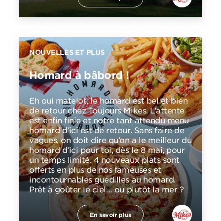
NOUVELLES ET PLUS
Homard à bâbord !
Eh oui matelot, le homard est bel et bien
de retour chez Toujours Mikes. L’attente
est enfin finie et notre tant attendu menu
homard d’ici est de retour. Sans faire de
vagues, on doit dire qu’on a le meilleur du
homard d’ici pour toi, dès le 8 mai, pour
un temps limité. 4 nouveaux plats sont
offerts en plus de nos fameuses et
incontournables guédilles au homard.
Prêt à goûter le ciel… ou plutôt la mer ?
En savoir plus