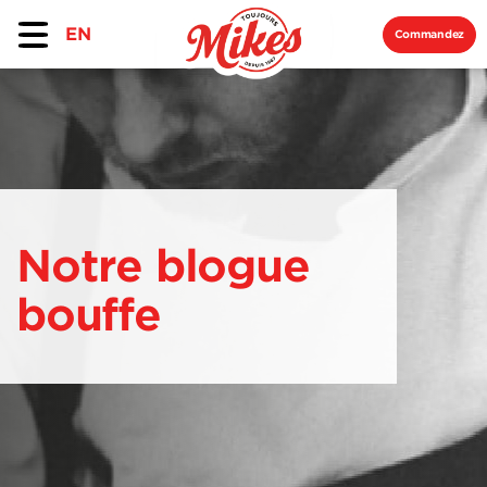
EN
Commandez
Notre blogue
bouffe