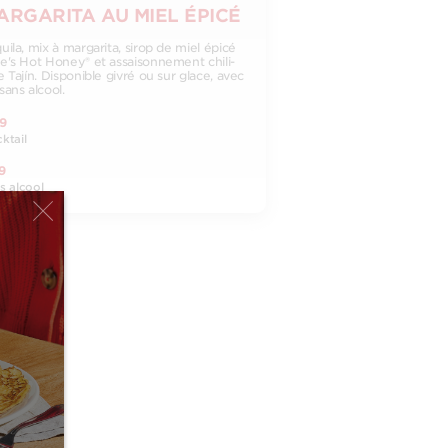
ARGARITA AU MIEL ÉPICÉ
uila, mix à margarita, sirop de miel épicé
e's Hot Honey® et assaisonnement chili-
e Tajín. Disponible givré ou sur glace, avec
sans alcool.
9
ktail
9
s alcool