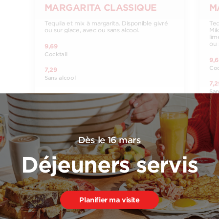
MARGARITA CLASSIQUE
M
Tequila et mix à margarita. Disponible givré
Teq
ou sur glace, avec ou sans alcool.
Mik
lim
ou 
9,69
Cocktail
9,6
Coc
7,29
Sans alcool
7,2
San
Dès le 16 mars
MARGARITA AZUL
Déjeuners servis
Tequila, Curaçao, sirop de pêche Monsieur
Cocktail et jus de lime. Disponible givré ou
sur glace, avec ou sans alcool.
9,69
Planifier ma visite
Coctkail