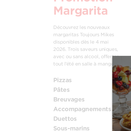
Margarita
Découvrez les nouveaux
margaritas Toujours Mikes
disponibles dès le 4 mai
2026. Trois saveurs uniques,
avec ou sans alcool, offertes
tout l’été en salle à manger.
Pizzas
Pâtes
Breuvages
Accompagnements
Duettos
Sous-marins