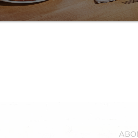
7,29
Sans alcool
ABO