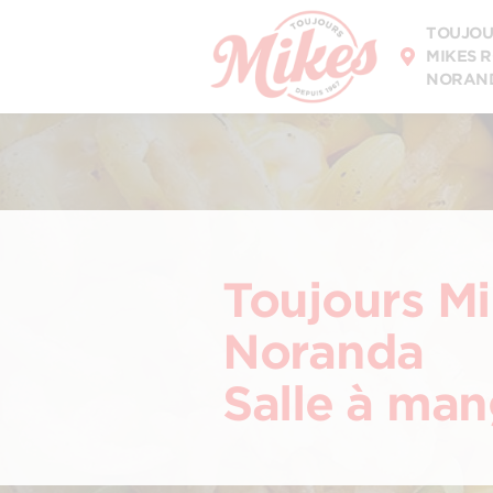
DÉCOUVREZ
TOUJOU
NOTRE MENU
MIKES 
NORAN
Toujours M
Noranda
Salle à ma