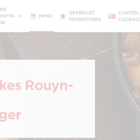
Livraison
11:00 - 20:00
RS
OFFRES ET
CARTES-
Pour emporter
ROUYN-
MENU
PROMOTIONS
CADEAU
09:00 - 20:00
DA
Détails du restaurant
Changer de restaurant
ikes Rouyn-
nger