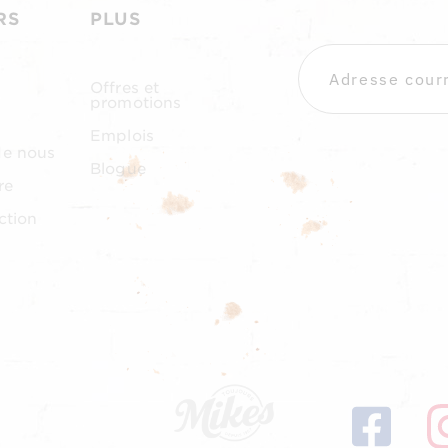
RS
PLUS
Offres et
promotions
Emplois
de nous
Blogue
re
ction