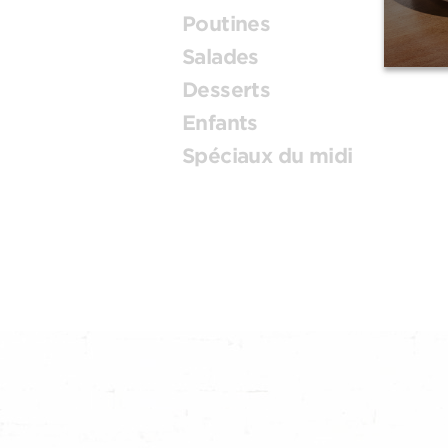
Poutines
Salades
Desserts
Enfants
Spéciaux du midi