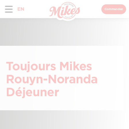
EN
Commandez
Toujours Mikes
Rouyn-Noranda
Déjeuner