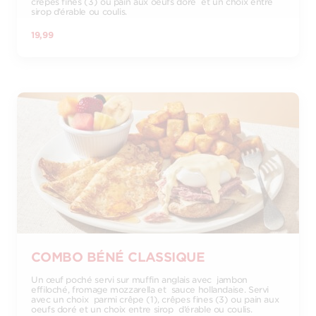
crêpes fines (3) ou pain aux oeufs doré et un choix entre
sirop d’érable ou coulis.
19,99
COMBO BÉNÉ CLASSIQUE
Un œuf poché servi sur muffin anglais avec jambon
effiloché, fromage mozzarella et sauce hollandaise. Servi
avec un choix parmi crêpe (1), crêpes fines (3) ou pain aux
oeufs doré et un choix entre sirop d’érable ou coulis.