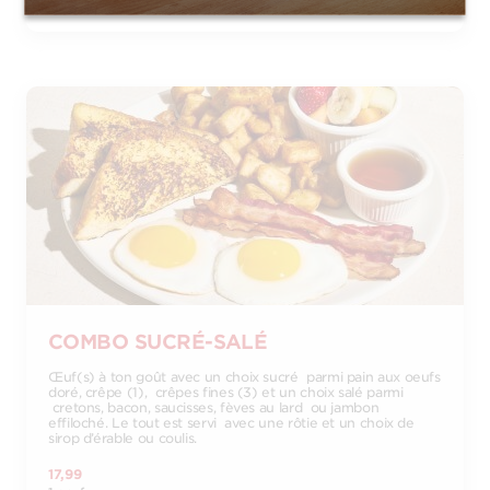
COMBO SUCRÉ-SALÉ
Œuf(s) à ton goût avec un choix sucré parmi pain aux oeufs
doré, crêpe (1), crêpes fines (3) et un choix salé parmi
cretons, bacon, saucisses, fèves au lard ou jambon
effiloché. Le tout est servi avec une rôtie et un choix de
sirop d’érable ou coulis.
17,99