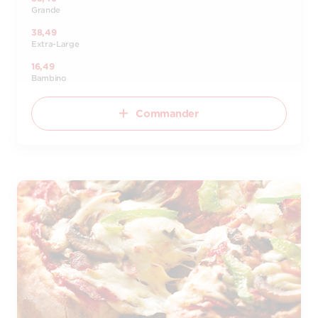
Grande
38,49
Extra-Large
16,49
Bambino
Commander