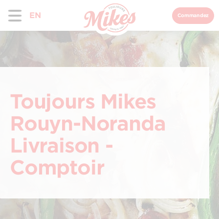
EN
Commandez
Toujours Mikes
Rouyn-Noranda
Livraison -
Comptoir