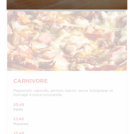
CARNIVORE
Pepperoni, capicollo, jambon, bacon, sauce bolognaise et
fromage à pizza mozzarella.
20,49
Petite
27,49
Moyenne
33,49