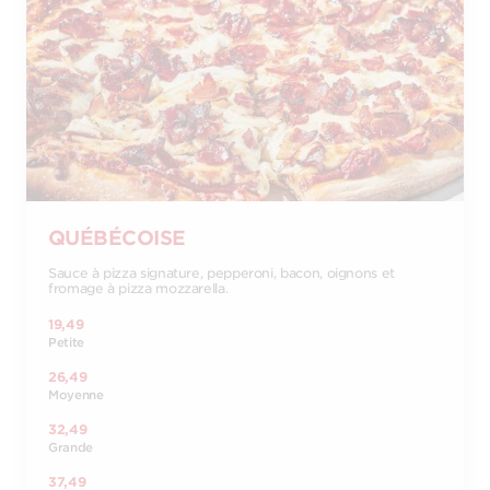
QUÉBÉCOISE
Sauce à pizza signature, pepperoni, bacon, oignons et
fromage à pizza mozzarella.
19,49
Petite
26,49
Moyenne
32,49
Grande
37,49