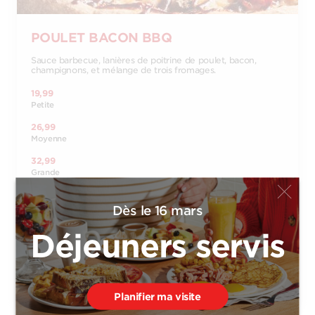
POULET BACON BBQ
Sauce barbecue, lanières de poitrine de poulet, bacon,
champignons, et mélange de trois fromages.
19,99
Petite
26,99
Moyenne
32,99
Grande
37,99
Extra-Large
Dès le 16 mars
14,99
Déjeuners servis
Bambino
Commander
Planifier ma visite