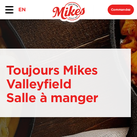
EN
Commandez
Toujours Mikes
Valleyfield
Salle à manger