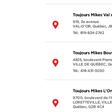
Toujours Mikes Val 
919, 3e avenue
VAL-D'OR
,
Québec
,
J9
Tél.:
819-824-2742
Toujours Mikes Bou
4825, boulevard Pierr
VILLE DE QUÉBEC
,
Q
Tél.:
418-431-3030
Toujours Mikes L'O
9700, boulevard de l'
LORETTEVILLE, VILL
Québec
,
G2B 4C4