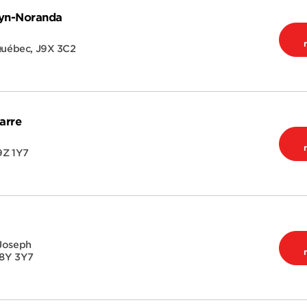
uyn-Noranda
uébec
,
J9X 3C2
arre
9Z 1Y7
-Joseph
8Y 3Y7