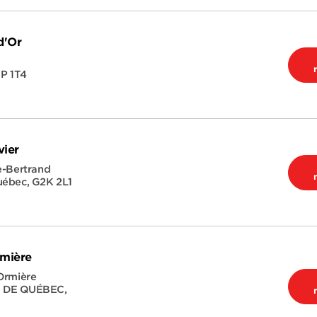
d'Or
P 1T4
vier
e-Bertrand
uébec
,
G2K 2L1
rmière
Ormière
E DE QUÉBEC
,