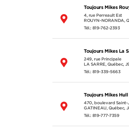
Toujours Mikes Ro
4, rue Perreault Est
ROUYN-NORANDA
,
Q
Tél.:
819-762-2393
Toujours Mikes La S
249, rue Principale
LA SARRE
,
Québec
,
J
Tél.:
819-339-5663
Toujours Mikes Hull
470, boulevard Saint
GATINEAU
,
Québec
,
J
Tél.:
819-777-7359