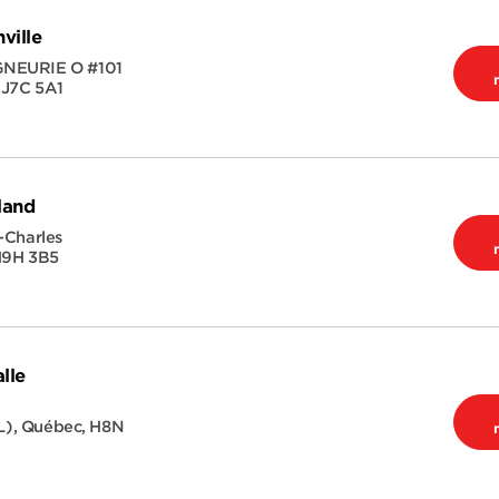
ville
GNEURIE O #101
,
J7C 5A1
land
-Charles
9H 3B5
lle
L)
,
Québec
,
H8N