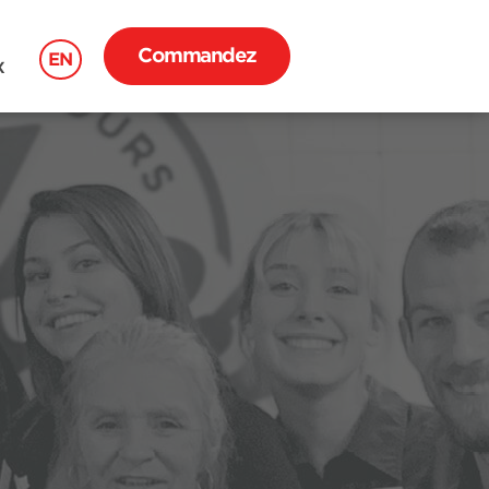
Commandez
EN
X