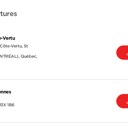
tures
e-Vertu
Côte-Vertu, St
ONTRÉAL)
,
Québec
,
ennes
J3X 1B6