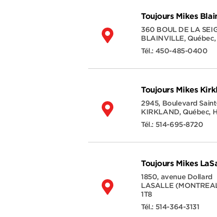
Toujours Mikes Blain
360 BOUL DE LA SEI
BLAINVILLE
,
Québec
Tél.:
450-485-0400
Toujours Mikes Kirk
2945, Boulevard Saint
KIRKLAND
,
Québec
,
H
Tél.:
514-695-8720
Toujours Mikes LaSa
1850, avenue Dollard
LASALLE (MONTREA
1T8
Tél.:
514-364-3131