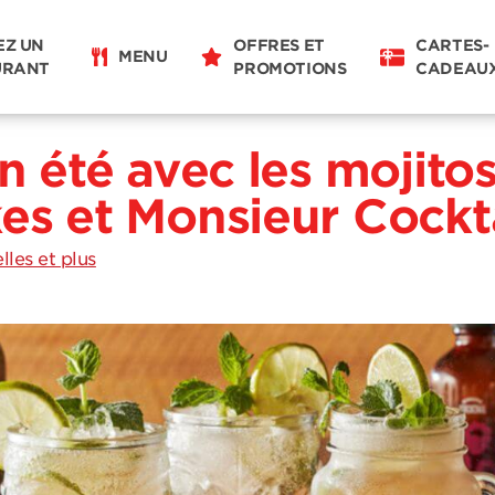
EZ UN
OFFRES ET
CARTES-
MENU
URANT
PROMOTIONS
CADEAU
n été avec les mojitos
es et Monsieur Cockt
les et plus