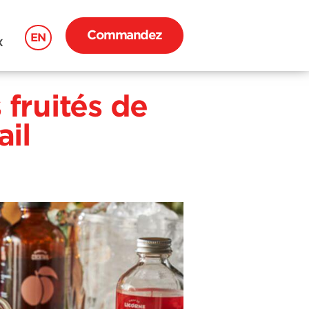
Commandez
EN
X
 fruités de
ail