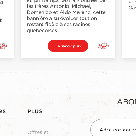
au printemps 1967 à Montréal par
gén
as
les frères Antonio, Michael,
Gas
Domenico et Aldo Marano, cette
bannière a su évoluer tout en
t
restant fidèle à ses racines
québécoises.
En savoir plus
ABO
RS
PLUS
Offres et