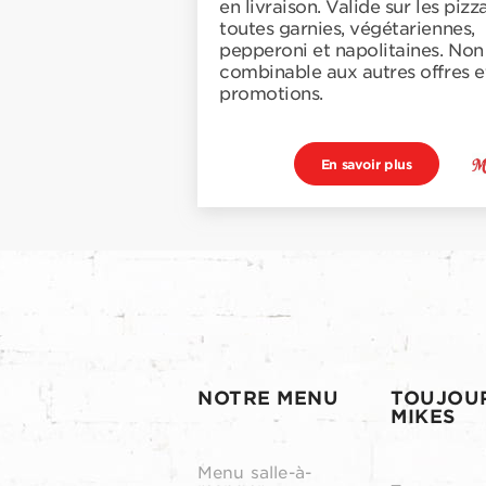
en livraison. Valide sur les pizz
toutes garnies, végétariennes,
pepperoni et napolitaines. Non
combinable aux autres offres e
promotions.
En savoir plus
NOTRE MENU
TOUJOU
MIKES
Menu salle-à-