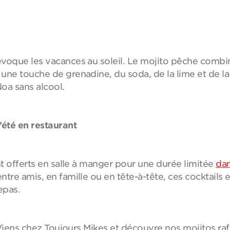
évoque les vacances au soleil. Le mojito pêche comb
une touche de grenadine, du soda, de la lime et de la
oa sans alcool.
’été en restaurant
nt offerts en salle à manger pour une durée limitée
dan
entre amis, en famille ou en tête-à-tête, ces cocktails
repas.
? Viens chez Toujours Mikes et découvre nos mojitos ra