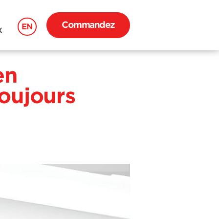
Commandez
EN
X
en
oujours