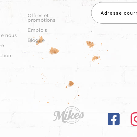
Offres et
promotions
Emplois
de nous
Blogue
re
ction