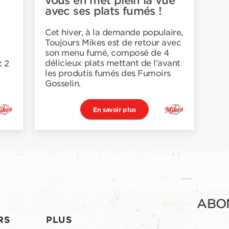
vous en met plein la vue
avec ses plats fumés !
Cet hiver, à la demande populaire,
Toujours Mikes est de retour avec
son menu fumé, composé de 4
délicieux plats mettant de l'avant
t 2
les produtis fumés des Fumoirs
Gosselin.
En savoir plus
ABO
RS
PLUS