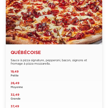
QUÉBÉCOISE
Sauce à pizza signature, pepperoni, bacon, oignons et
fromage à pizza mozzarella.
19,49
Petite
26,49
Moyenne
32,49
Grande
37,49