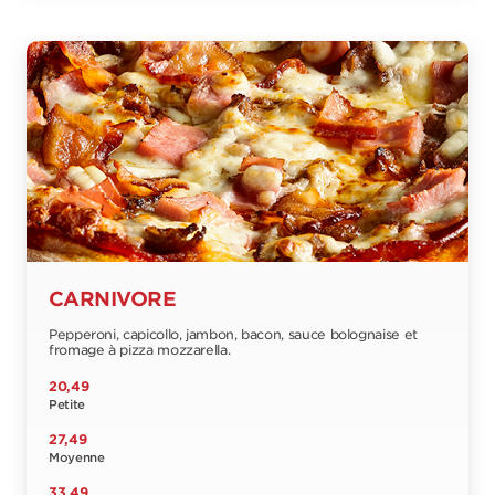
CARNIVORE
Pepperoni, capicollo, jambon, bacon, sauce bolognaise et
fromage à pizza mozzarella.
20,49
Petite
27,49
Moyenne
33,49