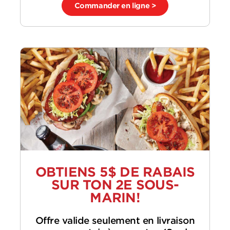
Commander en ligne >
OBTIENS 5$ DE RABAIS
SUR TON 2E SOUS-
MARIN!
Offre valide seulement en livraison