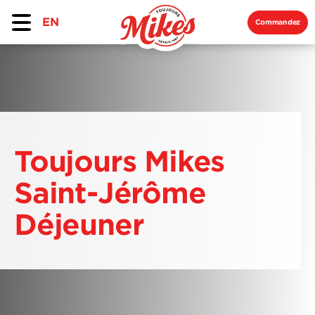
EN
Commandez
Toujours Mikes
Saint-Jérôme
Déjeuner