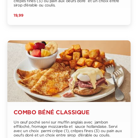
crêpes fines (3) ou pain aux oeufs doré et un choix entre
sirop d’érable ou coulis.
19,99
COMBO BÉNÉ CLASSIQUE
Un œuf poché servi sur muffin anglais avec jambon
effiloché, fromage mozzarella et sauce hollandaise. Servi
avec un choix parmi crêpe (1), crêpes fines (3) ou pain aux
oeufs doré et un choix entre sirop d’érable ou coulis.