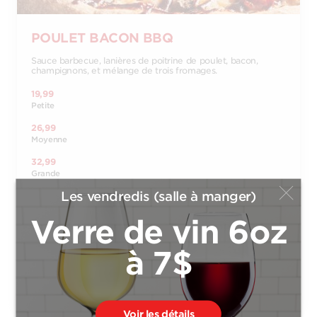
POULET BACON BBQ
Sauce barbecue, lanières de poitrine de poulet, bacon,
champignons, et mélange de trois fromages.
19,99
Petite
26,99
Moyenne
32,99
Grande
Les vendredis (salle à manger)
37,99
Extra-Large
Verre de vin 6oz
14,99
Bambino
à 7$
Commander
Voir les détails