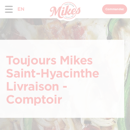
EN
Commandez
Toujours Mikes
Saint-Hyacinthe
Livraison -
Comptoir