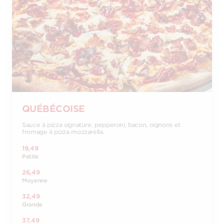
QUÉBÉCOISE
Sauce à pizza signature, pepperoni, bacon, oignons et
fromage à pizza mozzarella.
19,49
Petite
26,49
Moyenne
32,49
Grande
37,49