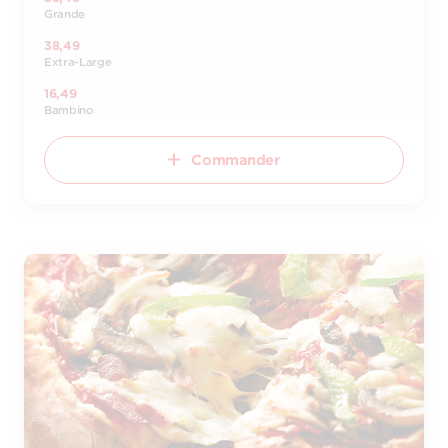
Grande
38,49
Extra-Large
16,49
Bambino
Commander