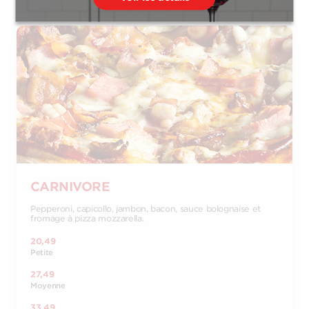
CARNIVORE
Pepperoni, capicollo, jambon, bacon, sauce bolognaise et
fromage à pizza mozzarella.
20,49
Petite
27,49
Moyenne
33,49