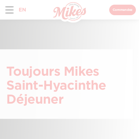
EN
Commandez
Toujours Mikes
Saint-Hyacinthe
Déjeuner