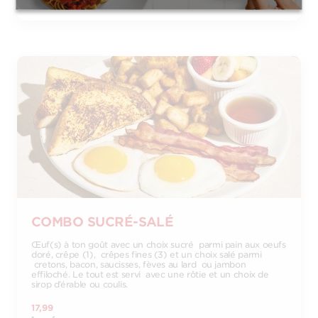
COMBO SUCRÉ-SALÉ
Œuf(s) à ton goût avec un choix sucré parmi pain aux oeufs
doré, crêpe (1), crêpes fines (3) et un choix salé parmi
cretons, bacon, saucisses, fèves au lard ou jambon
effiloché. Le tout est servi avec une rôtie et un choix de
sirop d’érable ou coulis.
17,99