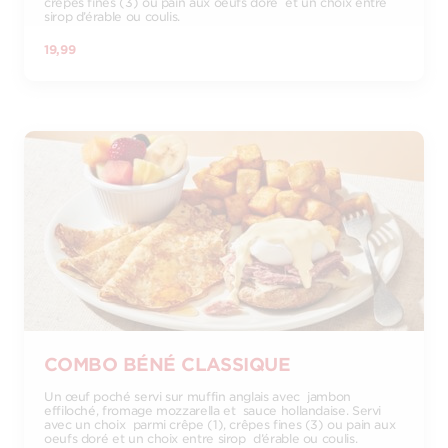
crêpes fines (3) ou pain aux oeufs doré et un choix entre
sirop d’érable ou coulis.
19,99
COMBO BÉNÉ CLASSIQUE
Un œuf poché servi sur muffin anglais avec jambon
effiloché, fromage mozzarella et sauce hollandaise. Servi
avec un choix parmi crêpe (1), crêpes fines (3) ou pain aux
oeufs doré et un choix entre sirop d’érable ou coulis.