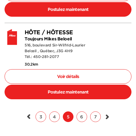
Postulez maintenant
HÔTE / HÔTESSE
Toujours Mikes Beloeil
516, boulevard Sir-Wilfrid-Laurier
Belœil , Québec, J3G 4H9
Tél.: 450-281-2077
30.2km
Voir détails
Postulez maintenant
3
4
5
6
7