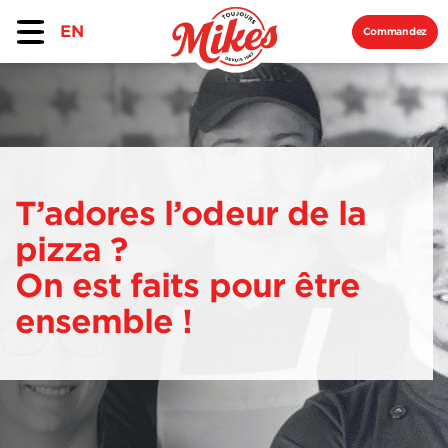
EN
Commandez
T’adores l’odeur
de la
pizza ?
On est faits pour être
ensemble !