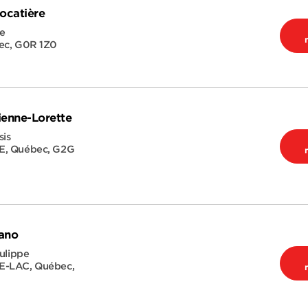
ocatière
le
ec
,
G0R 1Z0
ienne-Lorette
sis
E
,
Québec
,
G2G
ano
ulippe
E-LAC
,
Québec
,