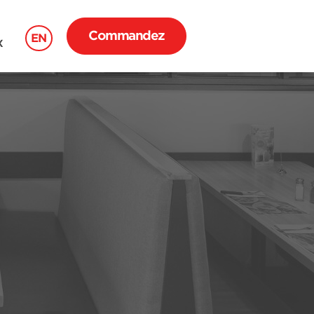
Commandez
EN
X