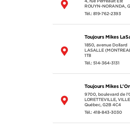
4, rue Perreault Est
ROUYN-NORANDA
,
Q
Tél.:
819-762-2393
Toujours Mikes LaSa
1850, avenue Dollard
LASALLE (MONTREA
1T8
Tél.:
514-364-3131
Toujours Mikes L'O
9700, boulevard de l'
LORETTEVILLE, VILL
Québec
,
G2B 4C4
Tél.:
418-843-3030