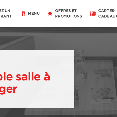
EZ UN
OFFRES ET
CARTES-
MENU
URANT
PROMOTIONS
CADEAU
e salle à
ger