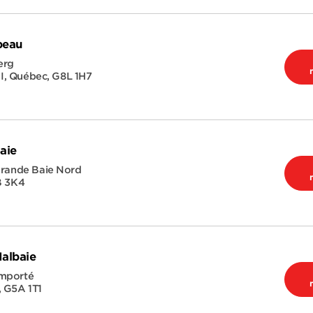
beau
erg
I
,
Québec
,
G8L 1H7
aie
Grande Baie Nord
 3K4
Malbaie
omporté
,
G5A 1T1