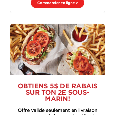
Commander en ligne >
OBTIENS 5$ DE RABAIS
SUR TON 2E SOUS-
MARIN!
Offre valide seulement en livraison