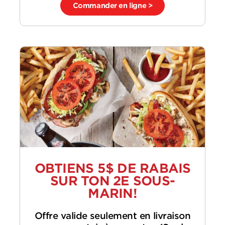
Commander en ligne >
OBTIENS 5$ DE RABAIS
SUR TON 2E SOUS-
MARIN!
Offre valide seulement en livraison