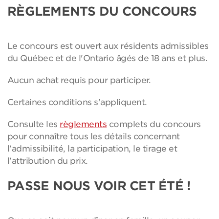
RÈGLEMENTS DU CONCOURS
Le concours est ouvert aux résidents admissibles
du Québec et de l'Ontario âgés de 18 ans et plus.
Aucun achat requis pour participer.
Certaines conditions s'appliquent.
Consulte les
règlements
complets du concours
pour connaître tous les détails concernant
l'admissibilité, la participation, le tirage et
l'attribution du prix.
PASSE NOUS VOIR CET ÉTÉ !