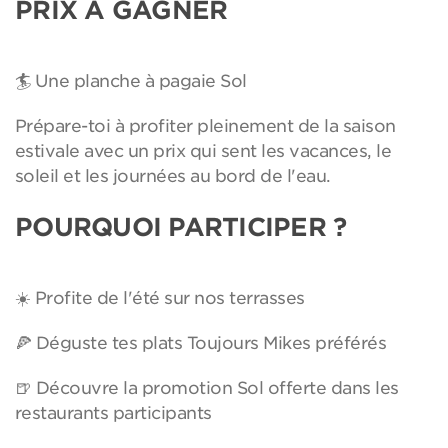
PRIX À GAGNER
🏄 Une planche à pagaie Sol
Prépare-toi à profiter pleinement de la saison
estivale avec un prix qui sent les vacances, le
soleil et les journées au bord de l'eau.
POURQUOI PARTICIPER ?
☀️ Profite de l'été sur nos terrasses
🍕 Déguste tes plats Toujours Mikes préférés
🍺 Découvre la promotion Sol offerte dans les
restaurants participants