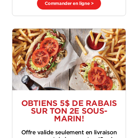
Commander en ligne >
OBTIENS 5$ DE RABAIS
SUR TON 2E SOUS-
MARIN!
Offre valide seulement en livraison