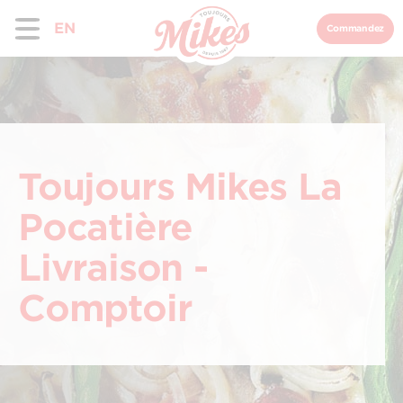
EN
Commandez
Toujours Mikes La
Pocatière
Livraison -
Comptoir