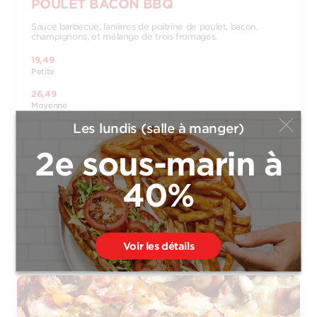
POULET BACON BBQ
Sauce barbecue, lanières de poitrine de poulet, bacon,
champignons, et mélange de trois fromages.
19,49
Petite
26,49
Moyenne
Les lundis (salle à manger)
32,49
Grande
2e sous-marin à
37,49
Extra-Large
40%
Commander
Voir les détails