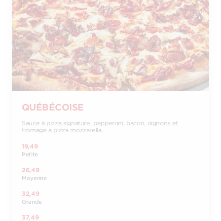
QUÉBÉCOISE
Sauce à pizza signature, pepperoni, bacon, oignons et
fromage à pizza mozzarella.
19,49
Petite
26,49
Moyenne
32,49
Grande
37,49