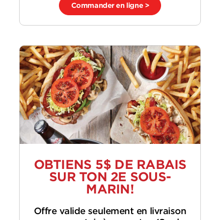
Commander en ligne >
OBTIENS 5$ DE RABAIS
SUR TON 2E SOUS-
MARIN!
Offre valide seulement en livraison