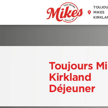
DÉCOUVREZ
TOUJOU
NOTRE MENU
MIKES
KIRKLA
Toujours M
Kirkland
Déjeuner