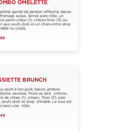
OMBO OMELETTE
lette garnie de jambon effiloché, bacon
fromage suisse. Servie avec rôtie, un
ix parmi crêpe (1), crêpes fines (3) ou
n aux oeufs doré et un choix entre sirop
rable ou coulis.
,99
SSIETTE BRUNCH
x œufs à ton goût, bacon, jambon
iloché, saucisse, fèves au lard, cretons,
ix de crêpe (1), crêpes fines (3), pain
 oeufs doré et sirop d'érable. Le tout est
vi avec une rôtie.
,49