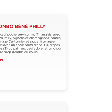
OMBO BÉNÉ PHILLY
œuf poché servi sur muffin anglais avec
ak Philly, oignons et champignons sautés,
mage Cantonnier et sauce fromagée.
vi avec un choix parmi crêpe (1), crêpes
es (3) ou pain aux oeufs doré et un choix
re sirop d’érable ou coulis.
99