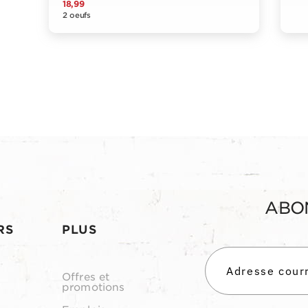
18,99
2 oeufs
ABO
RS
PLUS
Offres et
promotions