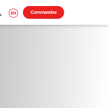
Commandez
EN
X