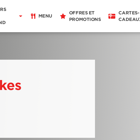
Livraison
11:00 - 20:30
RS
OFFRES ET
CARTES-
Pour emporter
MENU
PROMOTIONS
CADEAU
11:00 - 20:30
ND
Détails du restaurant
Changer de restaurant
ikes