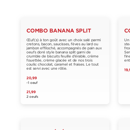
COMBO BANANA SPLIT
C
Œuf(s) à ton goût avec un choix salé parmi
Un 
cretons, bacon, saucisses, fèves au lard ou
ste
jambon effiloché, accompagnés de pain aux
fro
oeufs doré style banana split garni de
Ser
crumble de biscuits feuille d'érable, crème
fin
fouettée, crème glacée et de nos trois
ent
coulis: chocolat, caramel et fraises. Le tout
est servi avec une rôtie.
19,
20,99
-1 oeuf
21,99
2 oeufs