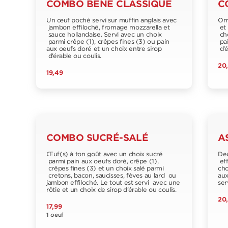
COMBO BÉNÉ CLASSIQUE
C
Un œuf poché servi sur muffin anglais avec
Ome
jambon effiloché, fromage mozzarella et
et 
sauce hollandaise. Servi avec un choix
cho
parmi crêpe (1), crêpes fines (3) ou pain
pai
aux oeufs doré et un choix entre sirop
d’é
d’érable ou coulis.
20
19,49
COMBO SUCRÉ-SALÉ
A
Œuf(s) à ton goût avec un choix sucré
Deu
parmi pain aux oeufs doré, crêpe (1),
eff
crêpes fines (3) et un choix salé parmi
cho
cretons, bacon, saucisses, fèves au lard ou
aux
jambon effiloché. Le tout est servi avec une
ser
rôtie et un choix de sirop d’érable ou coulis.
20
17,99
1 oeuf