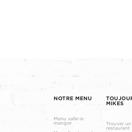
NOTRE MENU
TOUJOU
MIKES
Menu salle-à-
manger
Trouver un
restaurant