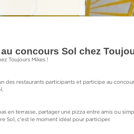
pe au concours Sol chez Toujo
hez Toujours Mikes !
un des restaurants participants et participe au concou
l.
pas en terrasse, partager une pizza entre amis ou si
e Sol, c'est le moment idéal pour participer.