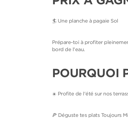
PRIX À GAG
🏄 Une planche à pagaie Sol
Prépare-toi à profiter pleinement
bord de l'eau.
POURQUOI P
☀️ Profite de l'été sur nos terra
🍕 Déguste tes plats Toujours M