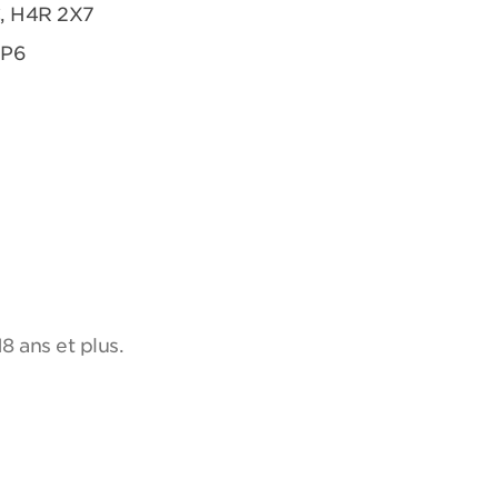
C, H4R 2X7
2P6
8 ans et plus.