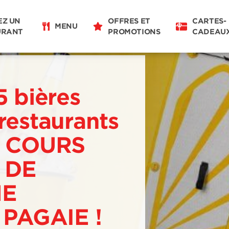
EZ UN
OFFRES ET
CARTES-
MENU
URANT
PROMOTIONS
CADEAU
5 bières
 restaurants
s. COURS
 DE
NE
PAGAIE !