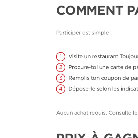
COMMENT PA
Participer est simple :
Visite un restaurant Toujou
Procure-toi une carte de pa
Remplis ton coupon de part
Dépose-le selon les indicat
Aucun achat requis. Consulte le