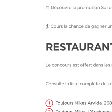
🍺 Découvre la promotion Sol of
🏄 Cours la chance de gagner u
RESTAURANT
Le concours est offert dans les
Consulte la liste complète des r
Toujours Mikes Arvida, 2
Toujours Mikes L’Ancienne-