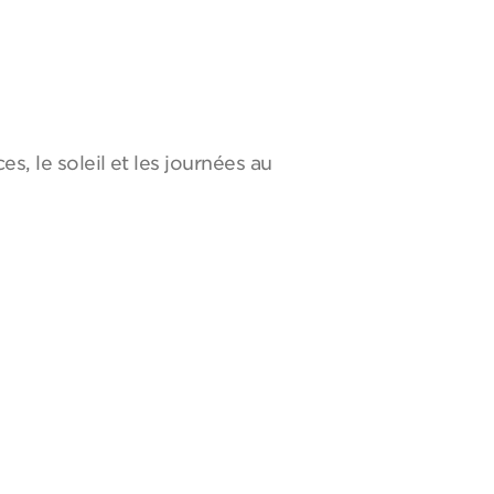
s, le soleil et les journées au