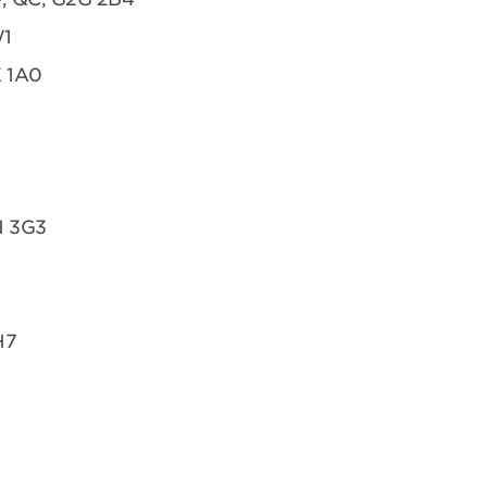
W1
K 1A0
H 3G3
H7