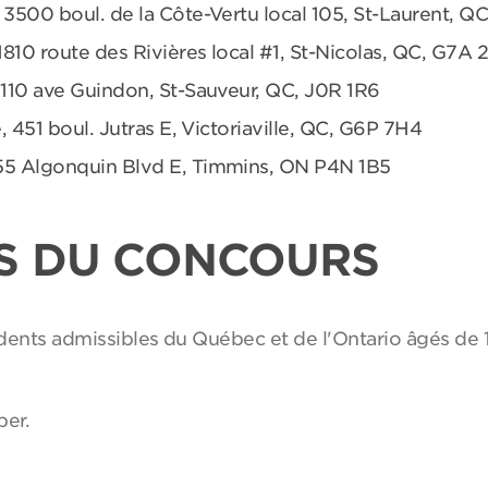
 3500 boul. de la Côte-Vertu local 105, St-Laurent, Q
1810 route des Rivières local #1, St-Nicolas, QC, G7A 
 110 ave Guindon, St-Sauveur, QC, J0R 1R6
, 451 boul. Jutras E, Victoriaville, QC, G6P 7H4
55 Algonquin Blvd E, Timmins, ON P4N 1B5
S DU CONCOURS
dents admissibles du Québec et de l'Ontario âgés de 1
per.