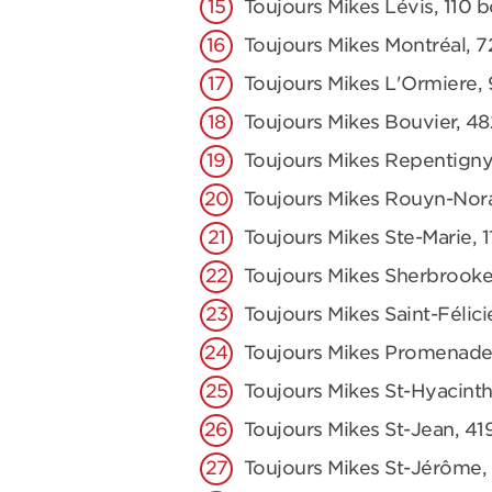
Toujours Mikes Lévis, 110 
Toujours Mikes Montréal, 7
Toujours Mikes L'Ormiere,
Toujours Mikes Bouvier, 48
Toujours Mikes Repentigny
Toujours Mikes Rouyn-Nor
Toujours Mikes Ste-Marie,
Toujours Mikes Sherbrooke
Toujours Mikes Saint-Félici
Toujours Mikes Promenade
Toujours Mikes St-Hyacinth
Toujours Mikes St-Jean, 41
Toujours Mikes St-Jérôme,