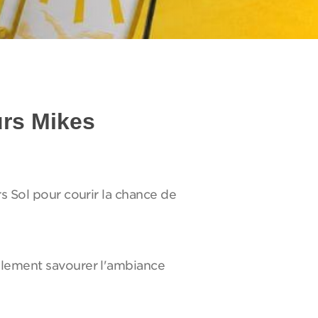
urs Mikes
rs Sol pour courir la chance de
mplement savourer l'ambiance