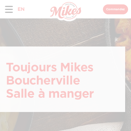
EN
Commandez
Toujours Mikes
Boucherville
Salle à manger