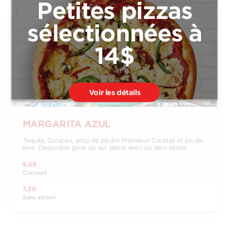
Petites pizzas
sélectionnées à
14$
Voir les détails
MARGARITA AZUL
Tequila, Curaçao, sirop de pêche Monsieur Cocktail et jus de
lime. Disponible givré ou sur glace, avec ou sans alcool.
9,69
Coctkail
7,29
Sans alcool