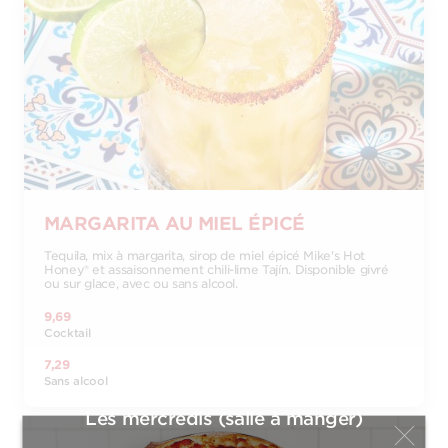
MARGARITA AU MIEL ÉPICÉ
Tequila, mix à margarita, sirop de miel épicé Mike's Hot
Honey® et assaisonnement chili-lime Tajín. Disponible givré
ou sur glace, avec ou sans alcool.
9,69
Cocktail
7,29
Sans alcool
Les mercredis (salle à manger)