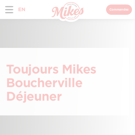
EN
Commandez
Toujours Mikes
Boucherville
Déjeuner