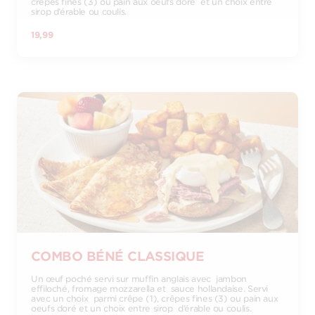
crêpes fines (3) ou pain aux oeufs doré et un choix entre
sirop d’érable ou coulis.
19,99
COMBO BÉNÉ CLASSIQUE
Un œuf poché servi sur muffin anglais avec jambon
effiloché, fromage mozzarella et sauce hollandaise. Servi
avec un choix parmi crêpe (1), crêpes fines (3) ou pain aux
oeufs doré et un choix entre sirop d’érable ou coulis.