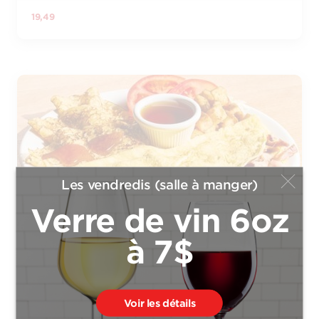
19,49
Les vendredis (salle à manger)
Verre de vin 6oz
COMBO OMELETTE
à 7$
Omelette garnie de jambon effiloché, bacon et fromage
suisse. Servie avec rôtie, un choix parmi crêpe (1), crêpes
fines (3) ou pain aux oeufs doré et un choix entre sirop
d’érable ou coulis.
Voir les détails
20,99