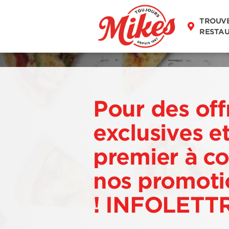
TROUV
RESTA
Pour des off
exclusives et
premier à co
nos promotio
! INFOLETT