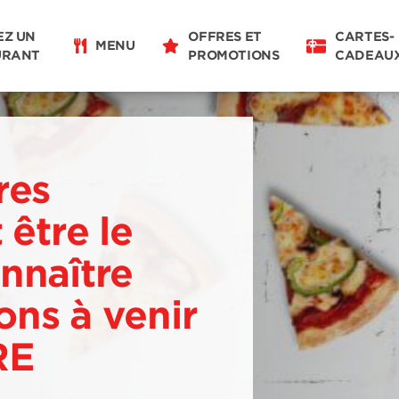
EZ UN
OFFRES ET
CARTES-
MENU
URANT
PROMOTIONS
CADEAU
res
 être le
nnaître
ns à venir
RE