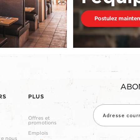
Postulez mainte
ABO
RS
PLUS
Offres et
promotions
Emplois
de nous