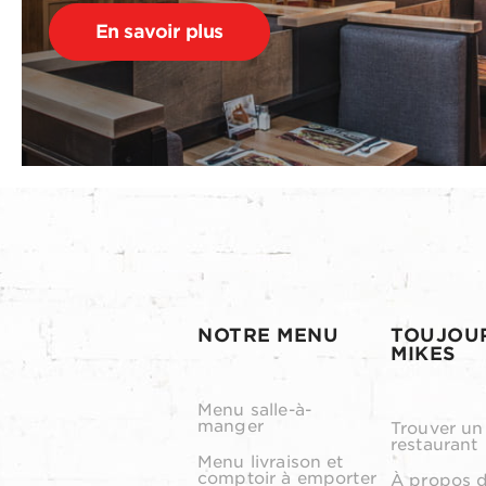
En savoir plus
NOTRE MENU
TOUJOU
MIKES
Menu salle-à-
manger
Trouver un
restaurant
Menu livraison et
comptoir à emporter
À propos 