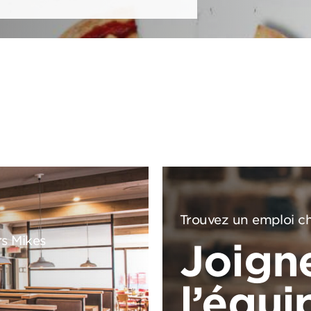
Trouvez un emploi ch
rs Mikes
Joign
l’équi