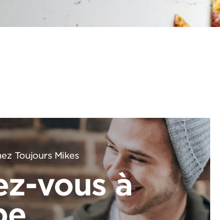
ez Toujours Mikes
ez-vous à
pe