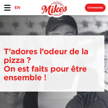
EN
Commandez
T’adores l’odeur
de la
pizza ?
On est faits pour être
ensemble !