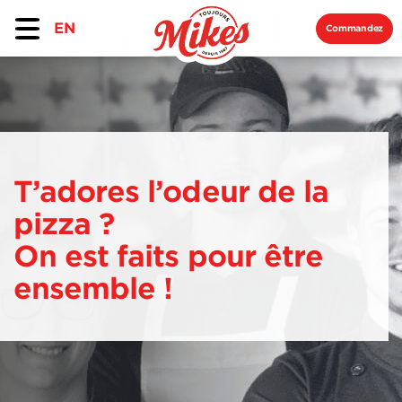
EN
Commandez
T’adores l’odeur
de la
pizza ?
On est faits pour être
ensemble !