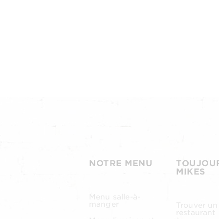
NOTRE MENU
TOUJOU
MIKES
Menu salle-à-
manger
Trouver un
restaurant