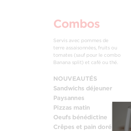
Combos
Servis avec pommes de
terre assaisonnées, fruits ou
tomates (sauf pour le combo
Banana split) et café ou thé.
NOUVEAUTÉS
Sandwichs déjeuner
Paysannes
Pizzas matin
Oeufs bénédictine
Crêpes et pain doré