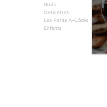
Œufs
Omelettes
Les Petits À-Côtés
Enfants