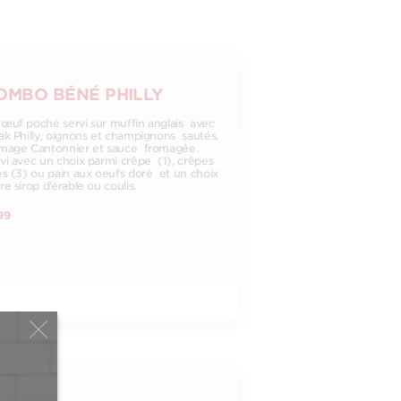
OMBO BÉNÉ PHILLY
œuf poché servi sur muffin anglais avec
ak Philly, oignons et champignons sautés,
mage Cantonnier et sauce fromagée.
vi avec un choix parmi crêpe (1), crêpes
es (3) ou pain aux oeufs doré et un choix
re sirop d’érable ou coulis.
99