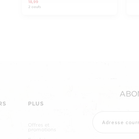
18,99
2 oeufs
ABO
RS
PLUS
Offres et
promotions