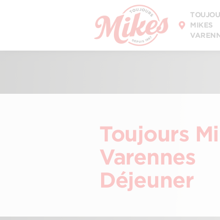
DÉCOUVREZ
TOUJOU
NOTRE MENU
MIKES
VAREN
Toujours M
Varennes
Déjeuner