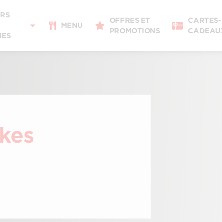
Livraison
11:00 - 21:00
RS
OFFRES ET
CARTES-
Pour emporter
MENU
PROMOTIONS
CADEAU
11:00 - 21:00
NES
Détails du restaurant
Changer de restaurant
ikes