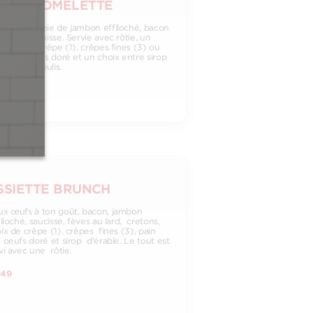
OMBO OMELETTE
lette garnie de jambon effiloché, bacon
fromage suisse. Servie avec rôtie, un
ix parmi crêpe (1), crêpes fines (3) ou
n aux oeufs doré et un choix entre sirop
rable ou coulis.
,99
SSIETTE BRUNCH
x œufs à ton goût, bacon, jambon
iloché, saucisse, fèves au lard, cretons,
ix de crêpe (1), crêpes fines (3), pain
 oeufs doré et sirop d'érable. Le tout est
vi avec une rôtie.
,49