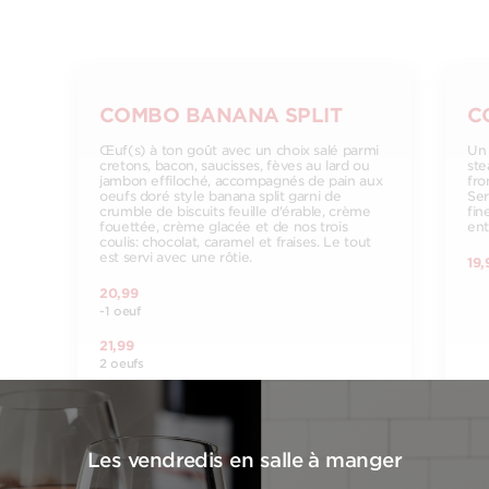
COMBO BANANA SPLIT
C
Œuf(s) à ton goût avec un choix salé parmi
Un 
cretons, bacon, saucisses, fèves au lard ou
ste
jambon effiloché, accompagnés de pain aux
fro
oeufs doré style banana split garni de
Ser
crumble de biscuits feuille d'érable, crème
fin
fouettée, crème glacée et de nos trois
ent
coulis: chocolat, caramel et fraises. Le tout
est servi avec une rôtie.
19,
20,99
-1 oeuf
21,99
2 oeufs
Les vendredis en salle à manger