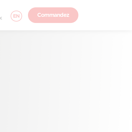
Commandez
EN
X