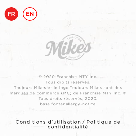
FR
EN
© 2020 Franchise MTY Inc.
Tous droits réservés.
Toujours Mikes et le logo Toujours Mikes sont des
marques de commerce (MC) de Franchise MTY Inc. ©
Tous droits réservés, 2020.
base.footer.allergy-notice
Conditions d'utilisation
/
Politique de
confidentialité