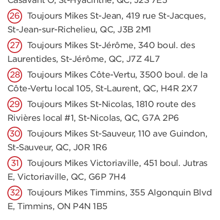
Casavant O, St-Hyacinthe, QC, J2S 7E5
Toujours Mikes St-Jean, 419 rue St-Jacques,
St-Jean-sur-Richelieu, QC, J3B 2M1
Toujours Mikes St-Jérôme, 340 boul. des
Laurentides, St-Jérôme, QC, J7Z 4L7
Toujours Mikes Côte-Vertu, 3500 boul. de la
Côte-Vertu local 105, St-Laurent, QC, H4R 2X7
Toujours Mikes St-Nicolas, 1810 route des
Rivières local #1, St-Nicolas, QC, G7A 2P6
Toujours Mikes St-Sauveur, 110 ave Guindon,
St-Sauveur, QC, J0R 1R6
Toujours Mikes Victoriaville, 451 boul. Jutras
E, Victoriaville, QC, G6P 7H4
Toujours Mikes Timmins, 355 Algonquin Blvd
E, Timmins, ON P4N 1B5