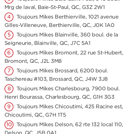
Mrg de laval, Baie-St-Paul, QC, G3Z 2W1
Toujours Mikes Berthierville, 1021 avenue
Gilles-Villeneuve, Berthierville, QC, J0K 1A0
Toujours Mikes Blainville, 360 boul. de la
Seigneurie, Blainville, QC, J7C 5A1
Toujours Mikes Bromont, 22 rue St-Hubert,
Bromont, QC, J2L 3M8
Toujours Mikes Brossard, 6200 boul.
Taschereau #103, Brossard, QC, J4W 3J8
Toujours Mikes Charlesbourg, 7900 boul.
Henri Bourassa, Charlesbourg, QC, G1H 3G3
Toujours Mikes Chicoutimi, 425 Racine est,
Chicoutimi, QC, G7H 1T5
Toujours Mikes Delson, 62 rte 132 local 110,
Delson, QC, J5B 0A1