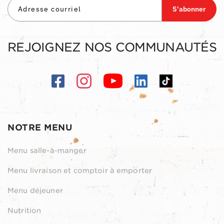
S'abonner
REJOIGNEZ NOS COMMUNAUTÉS
NOTRE MENU
Menu salle-à-manger
Menu livraison et comptoir à emporter
Menu déjeuner
Nutrition