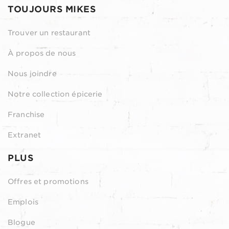
TOUJOURS MIKES
Trouver un restaurant
À propos de nous
Nous joindre
Notre collection épicerie
Franchise
Extranet
PLUS
Offres et promotions
Emplois
Blogue