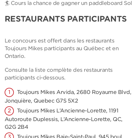
🏄 Cours la chance de gagner un paddleboard Sol
RESTAURANTS PARTICIPANTS
Le concours est offert dans les restaurants
Toujours Mikes participants au Québec et en
Ontario.
Consulte la liste complète des restaurants
participants ci-dessous.
Toujours Mikes Arvida, 2680 Royaume Blvd,
Jonquière, Quebec G7S 5X2
Toujours Mikes L’Ancienne-Lorette, 1191
Autoroute Duplessis, L’Ancienne-Lorette, QC,
G2G 2B4
Toujours Mikes Baie-Saint-Paul, 945 boul.