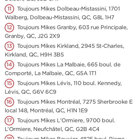
Toujours Mikes Dolbeau-Mistassini, 1701
Walberg, Dolbeau-Mistassini, QC, G8L 1H7
Toujours Mikes Granby, 603 rue Principale,
Granby, QC, J2G 2X9
Toujours Mikes Kirkland, 2945 St-Charles,
Kirkland, QC, H9H 3B5
Toujours Mikes La Malbaie, 665 boul. de
Comporté, La Malbaie, QC, G5A 1T1
Toujours Mikes Lévis, 110 boul. Kennedy,
Lévis, QC, G6V 6C9
Toujours Mikes Montréal, 7275 Sherbrooke E
local 148, Montréal, QC, H1N 1E9
Toujours Mikes L'Ormiere, 9700 boul.
L’Ormiere, Neufchâtel, QC, G2B 4C4