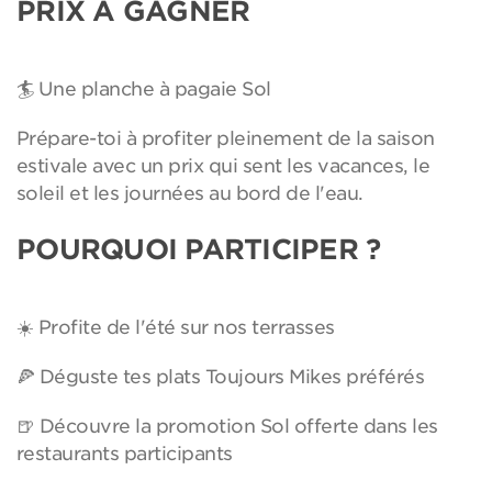
PRIX À GAGNER
🏄 Une planche à pagaie Sol
Prépare-toi à profiter pleinement de la saison
estivale avec un prix qui sent les vacances, le
soleil et les journées au bord de l'eau.
POURQUOI PARTICIPER ?
☀️ Profite de l'été sur nos terrasses
🍕 Déguste tes plats Toujours Mikes préférés
🍺 Découvre la promotion Sol offerte dans les
restaurants participants