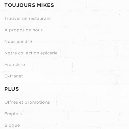
TOUJOURS MIKES
Trouver un restaurant
À propos de nous
Nous joindre
Notre collection épicerie
Franchise
Extranet
PLUS
Offres et promotions
Emplois
Blogue