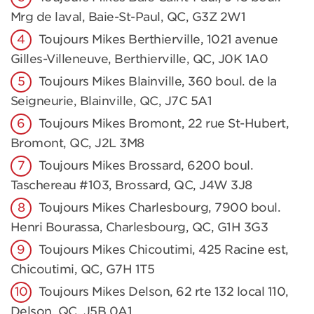
Mrg de laval, Baie-St-Paul, QC, G3Z 2W1
Toujours Mikes Berthierville, 1021 avenue
Gilles-Villeneuve, Berthierville, QC, J0K 1A0
Toujours Mikes Blainville, 360 boul. de la
Seigneurie, Blainville, QC, J7C 5A1
Toujours Mikes Bromont, 22 rue St-Hubert,
Bromont, QC, J2L 3M8
Toujours Mikes Brossard, 6200 boul.
Taschereau #103, Brossard, QC, J4W 3J8
Toujours Mikes Charlesbourg, 7900 boul.
Henri Bourassa, Charlesbourg, QC, G1H 3G3
Toujours Mikes Chicoutimi, 425 Racine est,
Chicoutimi, QC, G7H 1T5
Toujours Mikes Delson, 62 rte 132 local 110,
Delson, QC, J5B 0A1