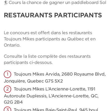
🏄 Cours la chance de gagner un paddleboard Sol
RESTAURANTS PARTICIPANTS
Le concours est offert dans les restaurants
Toujours Mikes participants au Québec et en
Ontario.
Consulte la liste complète des restaurants
participants ci-dessous.
Toujours Mikes Arvida, 2680 Royaume Blvd,
Jonquière, Quebec G7S 5X2
Toujours Mikes L’Ancienne-Lorette, 1191
Autoroute Duplessis, L’Ancienne-Lorette, QC,
G2G 2B4
Toujours Mikes Baie-Saint-Paul, 945 boul.