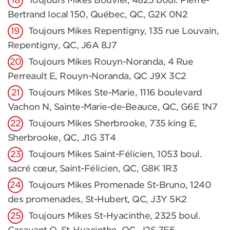
Toujours Mikes Bouvier, 4825 boul. Pierre-
Bertrand local 150, Québec, QC, G2K 0N2
Toujours Mikes Repentigny, 135 rue Louvain,
Repentigny, QC, J6A 8J7
Toujours Mikes Rouyn-Noranda, 4 Rue
Perreault E, Rouyn-Noranda, QC J9X 3C2
Toujours Mikes Ste-Marie, 1116 boulevard
Vachon N, Sainte-Marie-de-Beauce, QC, G6E 1N7
Toujours Mikes Sherbrooke, 735 king E,
Sherbrooke, QC, J1G 3T4
Toujours Mikes Saint-Félicien, 1053 boul.
sacré cœur, Saint-Félicien, QC, G8K 1R3
Toujours Mikes Promenade St-Bruno, 1240
des promenades, St-Hubert, QC, J3Y 5K2
Toujours Mikes St-Hyacinthe, 2325 boul.