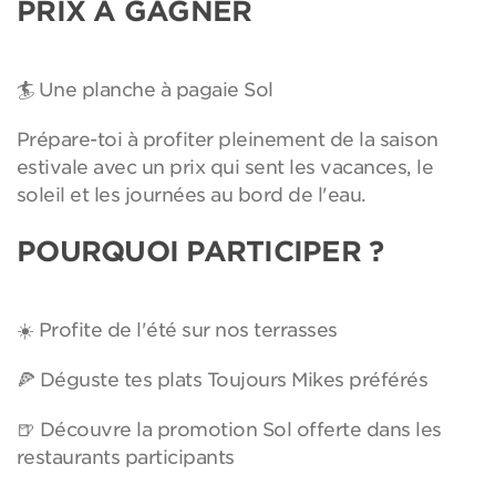
PRIX À GAGNER
🏄 Une planche à pagaie Sol
Prépare-toi à profiter pleinement de la saison
estivale avec un prix qui sent les vacances, le
soleil et les journées au bord de l'eau.
POURQUOI PARTICIPER ?
☀️ Profite de l'été sur nos terrasses
🍕 Déguste tes plats Toujours Mikes préférés
🍺 Découvre la promotion Sol offerte dans les
restaurants participants