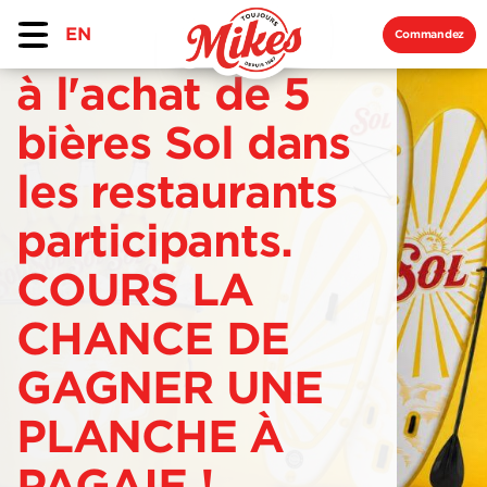
EN
Commandez
à l'achat de 5
bières Sol dans
les restaurants
participants.
COURS LA
CHANCE DE
GAGNER UNE
PLANCHE À
PAGAIE !