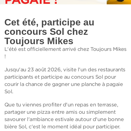
Cet été, participe au
concours Sol chez
Toujours Mikes
L'été est officiellement arrivé chez Toujours Mikes
!
Jusqu'au 23 août 2026, visite l'un des restaurants
participants et participe au concours Sol pour
courir la chance de gagner une planche à pagaie
Sol.
Que tu viennes profiter d'un repas en terrasse,
partager une pizza entre amis ou simplement
savourer l'ambiance estivale autour d'une bonne
bière Sol, c'est le moment idéal pour participer.