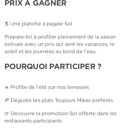
PRIX À GAGNER
🏄 Une planche à pagaie Sol
Prépare-toi à profiter pleinement de la saison
estivale avec un prix qui sent les vacances, le
soleil et les journées au bord de l'eau.
POURQUOI PARTICIPER ?
☀️ Profite de l'été sur nos terrasses
🍕 Déguste tes plats Toujours Mikes préférés
🍺 Découvre la promotion Sol offerte dans les
restaurants participants