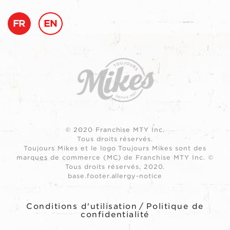
FR
EN
© 2020 Franchise MTY Inc.
Tous droits réservés.
Toujours Mikes et le logo Toujours Mikes sont des
marques de commerce (MC) de Franchise MTY Inc. ©
Tous droits réservés, 2020.
base.footer.allergy-notice
Conditions d'utilisation
/
Politique de
confidentialité