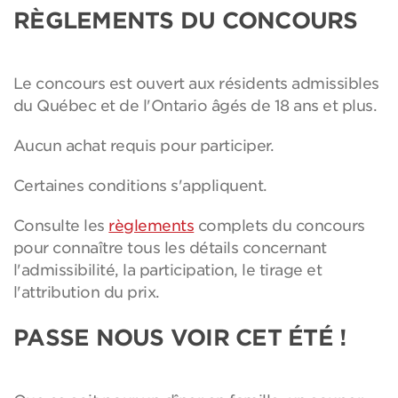
RÈGLEMENTS DU CONCOURS
Le concours est ouvert aux résidents admissibles
du Québec et de l'Ontario âgés de 18 ans et plus.
Aucun achat requis pour participer.
Certaines conditions s'appliquent.
Consulte les
règlements
complets du concours
pour connaître tous les détails concernant
l'admissibilité, la participation, le tirage et
l'attribution du prix.
PASSE NOUS VOIR CET ÉTÉ !