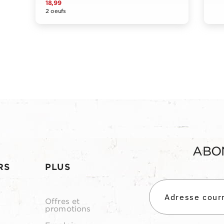
18,99
2 oeufs
ABO
RS
PLUS
Offres et
promotions