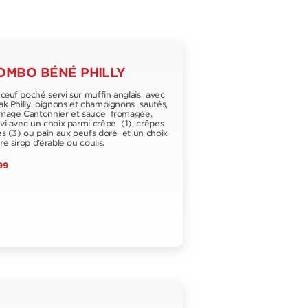
OMBO BÉNÉ PHILLY
œuf poché servi sur muffin anglais avec
ak Philly, oignons et champignons sautés,
mage Cantonnier et sauce fromagée.
vi avec un choix parmi crêpe (1), crêpes
es (3) ou pain aux oeufs doré et un choix
re sirop d’érable ou coulis.
99