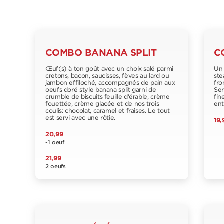
COMBO BANANA SPLIT
C
Œuf(s) à ton goût avec un choix salé parmi
Un 
cretons, bacon, saucisses, fèves au lard ou
ste
jambon effiloché, accompagnés de pain aux
fro
oeufs doré style banana split garni de
Ser
crumble de biscuits feuille d'érable, crème
fin
fouettée, crème glacée et de nos trois
ent
coulis: chocolat, caramel et fraises. Le tout
est servi avec une rôtie.
19,
20,99
-1 oeuf
21,99
2 oeufs