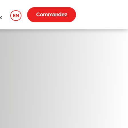
Commandez
EN
X