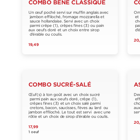
COMBO BÉNÉ CLASSIQUE
C
Un œuf poché servi sur muffin anglais avec
Ome
jambon effiloché, fromage mozzarella et
et 
sauce hollandaise. Servi avec un choix
cho
parmi crêpe (1), crêpes fines (3) ou pain
pai
aux oeufs doré et un choix entre sirop
d’é
d’érable ou coulis.
20
19,49
COMBO SUCRÉ-SALÉ
A
Œuf(s) à ton goût avec un choix sucré
Deu
parmi pain aux oeufs doré, crêpe (1),
eff
crêpes fines (3) et un choix salé parmi
cho
cretons, bacon, saucisses, fèves au lard ou
aux
jambon effiloché. Le tout est servi avec une
ser
rôtie et un choix de sirop d’érable ou coulis.
20
17,99
1 oeuf