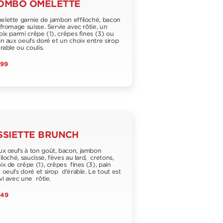
OMBO OMELETTE
lette garnie de jambon effiloché, bacon
fromage suisse. Servie avec rôtie, un
ix parmi crêpe (1), crêpes fines (3) ou
n aux oeufs doré et un choix entre sirop
rable ou coulis.
,99
SSIETTE BRUNCH
x œufs à ton goût, bacon, jambon
iloché, saucisse, fèves au lard, cretons,
ix de crêpe (1), crêpes fines (3), pain
 oeufs doré et sirop d'érable. Le tout est
vi avec une rôtie.
,49