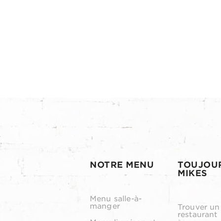
NOTRE MENU
TOUJOU
MIKES
Menu salle-à-
manger
Trouver un
restaurant