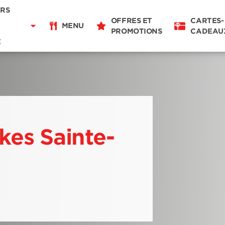
Livraison
RS
11:00 - 21:00
OFFRES ET
CARTES-
Pour emporter
MENU
PROMOTIONS
CADEAU
11:00 - 21:00
E
Détails du restaurant
Changer de restaurant
kes Sainte-