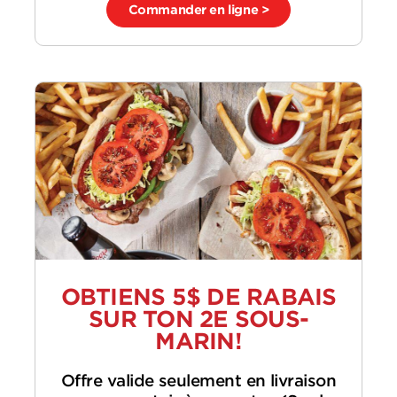
Commander en ligne >
OBTIENS 5$ DE RABAIS
SUR TON 2E SOUS-
MARIN!
Offre valide seulement en livraison