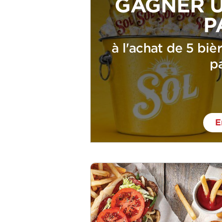
GAGNER U
P
à l'achat de 5 biè
pa
E