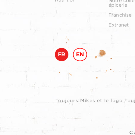
Nutrition
Notre colle
épicerie
Franchise
Extranet
FR
EN
Toujours Mikes et le logo T
Co