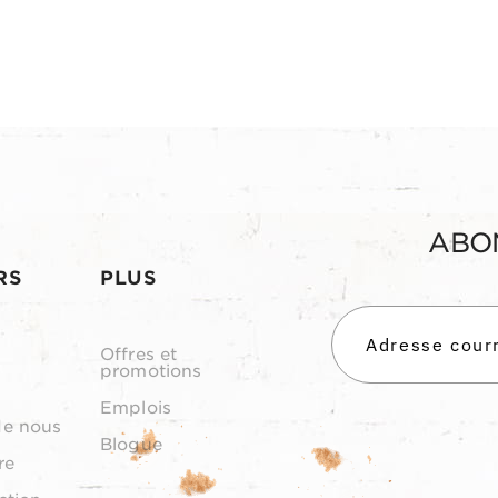
ABO
RS
PLUS
Offres et
promotions
Emplois
de nous
Blogue
re