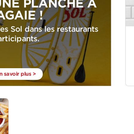
NE PLANCHE À
AGAIE !
res Sol dans les restaurants
rticipants.
n savoir plus >