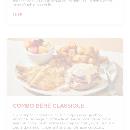
crêpes fines (3) ou pain aux oeufs doré et un choix entre
sirop d’érable ou coulis.
19,99
COMBO BÉNÉ CLASSIQUE
Un œuf poché servi sur muffin anglais avec jambon
effiloché, fromage mozzarella et sauce hollandaise. Servi
avec un choix parmi crêpe (1), crêpes fines (3) ou pain aux
oeufs doré et un choix entre sirop d’érable ou coulis.