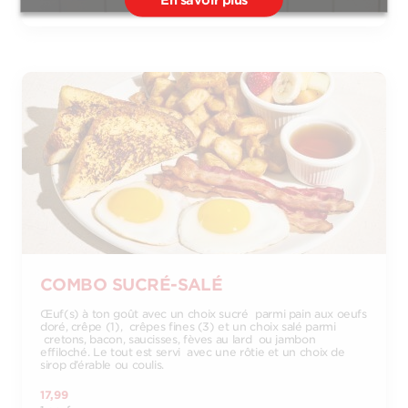
En savoir plus
COMBO SUCRÉ-SALÉ
Œuf(s) à ton goût avec un choix sucré parmi pain aux oeufs
doré, crêpe (1), crêpes fines (3) et un choix salé parmi
cretons, bacon, saucisses, fèves au lard ou jambon
effiloché. Le tout est servi avec une rôtie et un choix de
sirop d’érable ou coulis.
17,99