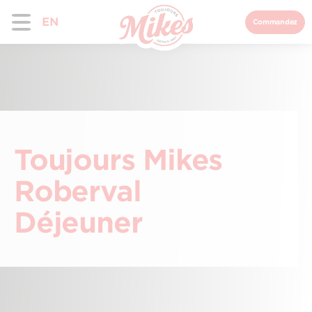
EN
Commandez
Toujours Mikes
Roberval
Déjeuner