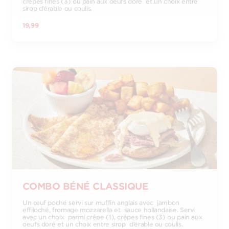
crêpes fines (3) ou pain aux oeufs doré et un choix entre
sirop d’érable ou coulis.
19,99
COMBO BÉNÉ CLASSIQUE
Un œuf poché servi sur muffin anglais avec jambon
effiloché, fromage mozzarella et sauce hollandaise. Servi
avec un choix parmi crêpe (1), crêpes fines (3) ou pain aux
oeufs doré et un choix entre sirop d’érable ou coulis.