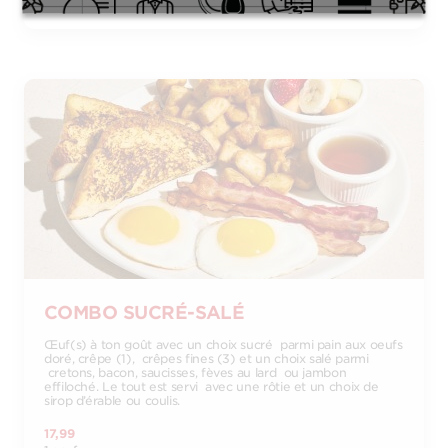
COMBO SUCRÉ-SALÉ
Œuf(s) à ton goût avec un choix sucré parmi pain aux oeufs
doré, crêpe (1), crêpes fines (3) et un choix salé parmi
cretons, bacon, saucisses, fèves au lard ou jambon
effiloché. Le tout est servi avec une rôtie et un choix de
sirop d’érable ou coulis.
17,99