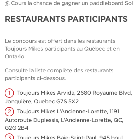
🏄 Cours la chance de gagner un paddleboard Sol
RESTAURANTS PARTICIPANTS
Le concours est offert dans les restaurants
Toujours Mikes participants au Québec et en
Ontario.
Consulte la liste complète des restaurants
participants ci-dessous.
Toujours Mikes Arvida, 2680 Royaume Blvd,
Jonquière, Quebec G7S 5X2
Toujours Mikes L’Ancienne-Lorette, 1191
Autoroute Duplessis, L’Ancienne-Lorette, QC,
G2G 2B4
Toujours Mikes Baie-Saint-Paul, 945 boul.