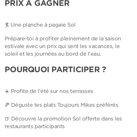
PRIX À GAGNER
🏄 Une planche à pagaie Sol
Prépare-toi à profiter pleinement de la saison
estivale avec un prix qui sent les vacances, le
soleil et les journées au bord de l'eau.
POURQUOI PARTICIPER ?
☀️ Profite de l'été sur nos terrasses
🍕 Déguste tes plats Toujours Mikes préférés
🍺 Découvre la promotion Sol offerte dans les
restaurants participants