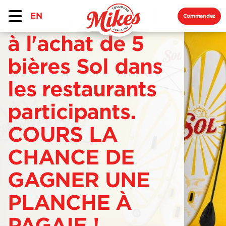
EN
Commandez
à l'achat de 5
bières Sol dans
les restaurants
participants.
COURS LA
CHANCE DE
GAGNER UNE
PLANCHE À
PAGAIE !