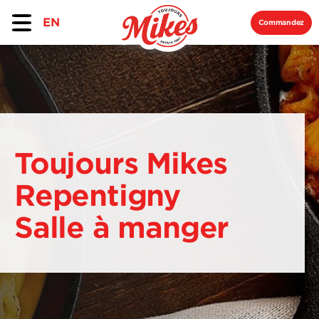
EN
Commandez
Toujours Mikes
Repentigny
Salle à manger