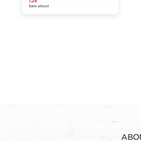
7,29
Sans alcool
ABO