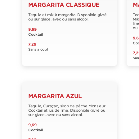
MARGARITA CLASSIQUE
M
Tequila et mix à margarita. Disponible givré
Teq
ou sur glace, avec ou sans alcool.
Mik
lim
ou 
9,69
Cocktail
9,6
Coc
7,29
Sans alcool
7,2
San
MARGARITA AZUL
Tequila, Curaçao, sirop de pêche Monsieur
Cocktail et jus de lime. Disponible givré ou
sur glace, avec ou sans alcool.
9,69
Coctkail