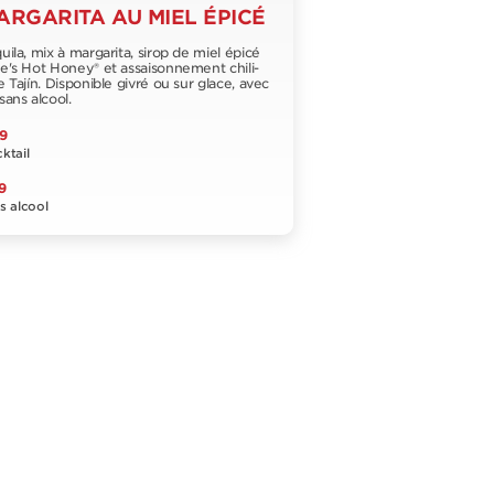
ARGARITA AU MIEL ÉPICÉ
uila, mix à margarita, sirop de miel épicé
e's Hot Honey® et assaisonnement chili-
e Tajín. Disponible givré ou sur glace, avec
sans alcool.
9
ktail
9
s alcool