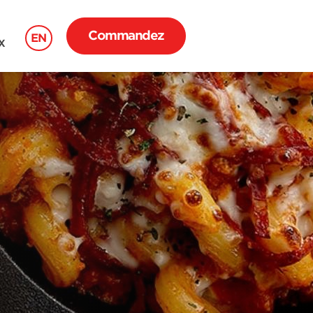
Commandez
EN
X