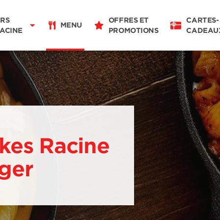
Pour emporter
07:00 - 22:00
RS
OFFRES ET
CARTES-
MENU
RACINE
PROMOTIONS
CADEAU
Détails du restaurant
Changer de restaurant
kes Racine
nger