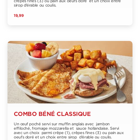
crêpes fines (3) ou pain aux oeufs doré et un choix entre
sirop d’érable ou coulis.
19,99
COMBO BÉNÉ CLASSIQUE
Un œuf poché servi sur muffin anglais avec jambon
effiloché, fromage mozzarella et sauce hollandaise. Servi
avec un choix parmi crêpe (1), crêpes fines (3) ou pain aux
oeufs doré et un choix entre sirop d’érable ou coulis.